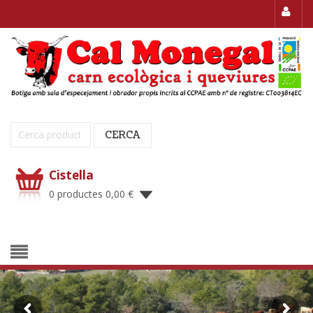
Cerca:
CERCA
Cistella
0 productes
0,00
€