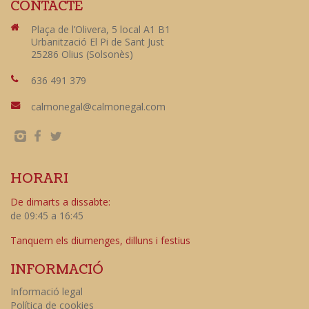
CONTACTE
Plaça de l’Olivera, 5 local A1 B1
Urbanització El Pi de Sant Just
25286 Olius (Solsonès)
636 491 379
calmonegal@calmonegal.com
HORARI
De dimarts a dissabte:
de 09:45 a 16:45
Tanquem els diumenges, dilluns i festius
INFORMACIÓ
Informació legal
Política de cookies