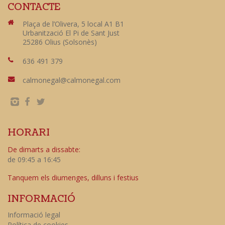
CONTACTE
Plaça de l’Olivera, 5 local A1 B1
Urbanització El Pi de Sant Just
25286 Olius (Solsonès)
636 491 379
calmonegal@calmonegal.com
HORARI
De dimarts a dissabte:
de 09:45 a 16:45
Tanquem els diumenges, dilluns i festius
INFORMACIÓ
Informació legal
Política de cookies