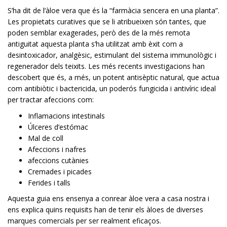
S’ha dit de l’àloe vera que és la “farmàcia sencera en una planta”.
Les propietats curatives que se li atribueixen són tantes, que
poden semblar exagerades, però des de la més remota
antiguitat aquesta planta s’ha utilitzat amb èxit com a
desintoxicador, analgèsic, estimulant del sistema immunològic i
regenerador dels teixits. Les més recents investigacions han
descobert que és, a més, un potent antisèptic natural, que actua
com antibiòtic i bactericida, un poderós fungicida i antivíric ideal
per tractar afeccions com:
Inflamacions intestinals
Úlceres d’estómac
Mal de coll
Afeccions i nafres
afeccions cutànies
Cremades i picades
Ferides i talls
Aquesta guia ens ensenya a conrear àloe vera a casa nostra i
ens explica quins requisits han de tenir els àloes de diverses
marques comercials per ser realment eficaços.