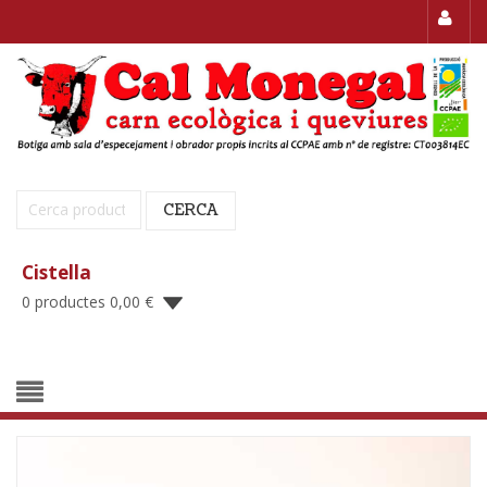
Cerca:
CERCA
Cistella
0 productes
0,00
€