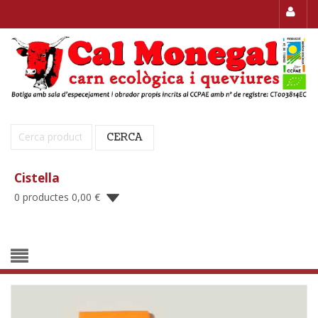
Cerca:
CERCA
Cistella
0 productes
0,00
€