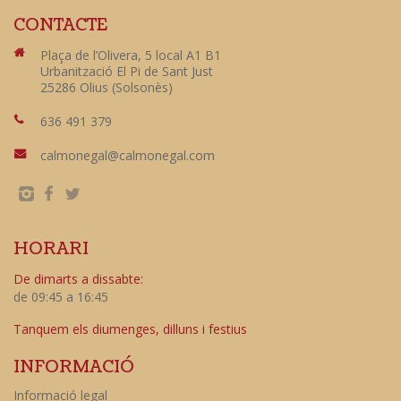
CONTACTE
Plaça de l’Olivera, 5 local A1 B1
Urbanització El Pi de Sant Just
25286 Olius (Solsonès)
636 491 379
calmonegal@calmonegal.com
HORARI
De dimarts a dissabte:
de 09:45 a 16:45
Tanquem els diumenges, dilluns i festius
INFORMACIÓ
Informació legal