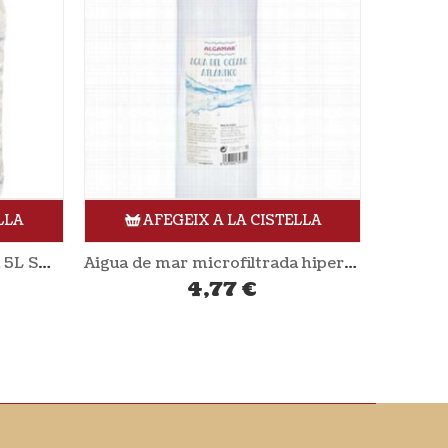
LLA
AFEGEIX A LA CISTELLA
Aigua de mar microfiltrada 5L SOL NATURAL
Aigua de mar microfiltrada hipertònica 1L ALGAMAR
4,77
€