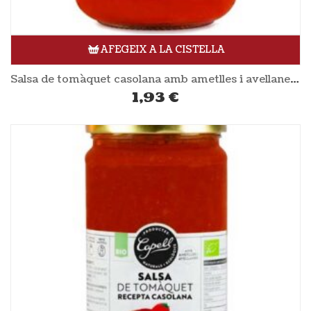
AFEGEIX A LA CISTELLA
Salsa de tomàquet casolana amb ametlles i avellanes 350gr CAPELL
1,93
€