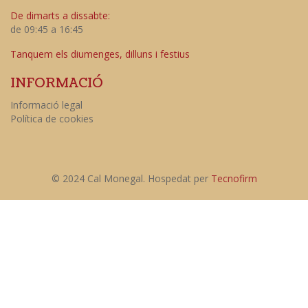
De dimarts a dissabte:
de 09:45 a 16:45
Tanquem els diumenges, dilluns i festius
INFORMACIÓ
Informació legal
Política de cookies
© 2024 Cal Monegal. Hospedat per
Tecnofirm