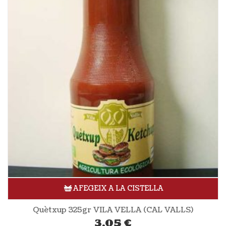
AFEGEIX A LA CISTELLA
Quètxup 325gr VILA VELLA (CAL VALLS)
3,05
€