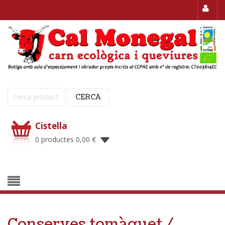
Cerca:
CERCA
Cistella
0 productes
0,00
€
Conserves tomàquet /