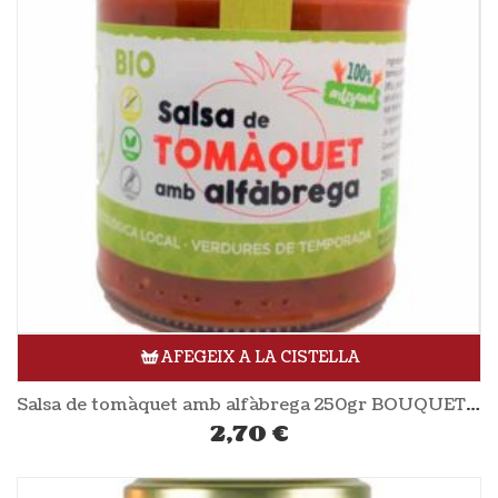
AFEGEIX A LA CISTELLA
Salsa de tomàquet amb alfàbrega 250gr BOUQUET D’HORT
2,70
€