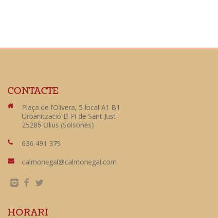
CONTACTE
Plaça de l’Olivera, 5 local A1 B1
Urbanització El Pi de Sant Just
25286 Olius (Solsonès)
636 491 379
calmonegal@calmonegal.com
HORARI