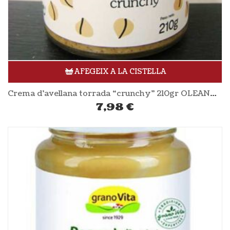
AFEGEIX A LA CISTELLA
Crema d’avellana torrada “crunchy” 210gr OLEANDER
7,98
€