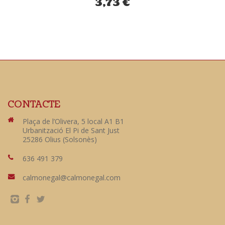
3,73
€
CONTACTE
Plaça de l’Olivera, 5 local A1 B1
Urbanització El Pi de Sant Just
25286 Olius (Solsonès)
636 491 379
calmonegal@calmonegal.com