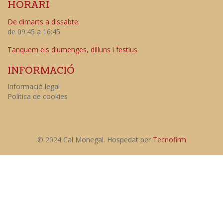
HORARI
De dimarts a dissabte:
de 09:45 a 16:45
Tanquem els diumenges, dilluns i festius
INFORMACIÓ
Informació legal
Política de cookies
© 2024 Cal Monegal. Hospedat per
Tecnofirm