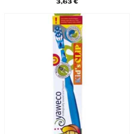
3,63
€