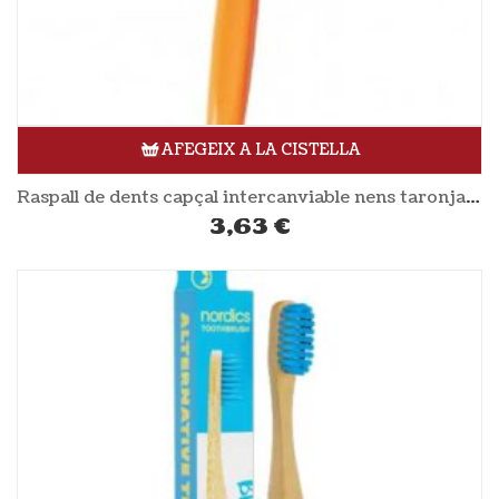
AFEGEIX A LA CISTELLA
Raspall de dents capçal intercanviable nens taronja YAWECO
3,63
€