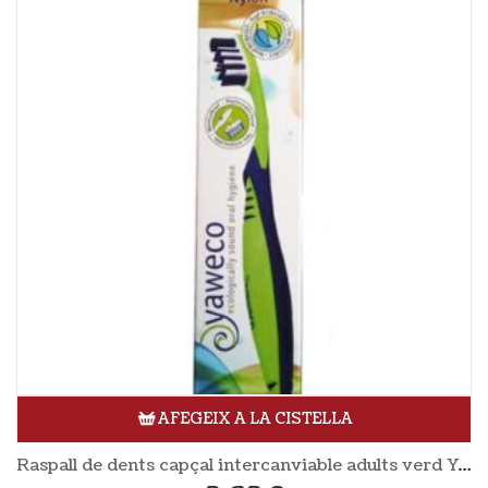
AFEGEIX A LA CISTELLA
Raspall de dents capçal intercanviable adults verd YAWECO