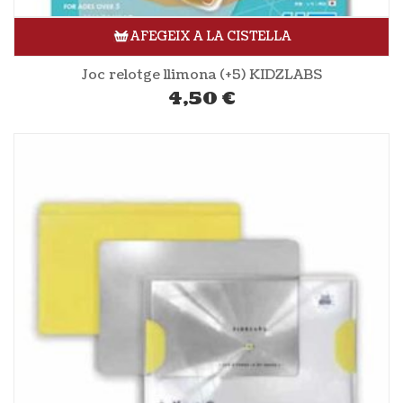
AFEGEIX A LA CISTELLA
Joc relotge llimona (+5) KIDZLABS
4,50
€