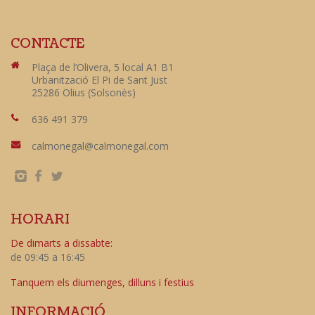
CONTACTE
Plaça de l’Olivera, 5 local A1 B1
Urbanització El Pi de Sant Just
25286 Olius (Solsonès)
636 491 379
calmonegal@calmonegal.com
HORARI
De dimarts a dissabte:
de 09:45 a 16:45
Tanquem els diumenges, dilluns i festius
INFORMACIÓ