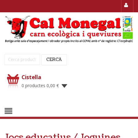
Cerca:
CERCA
Cistella
0 productes
0,00
€
Jocs educatius / Joguines