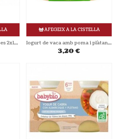
LLA
AFEGEIX A LA CISTELLA
Iogurt de vaca amb maduixes 2x125gr XANCEDA
Iogurt de vaca amb poma i plàtan 2x125gr XANCEDA
3,20
€