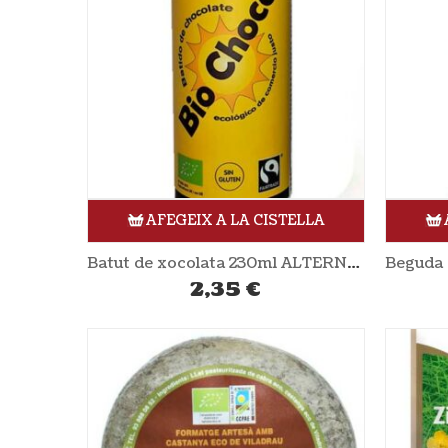
AFEGEIX A LA CISTELLA
Batut de xocolata 230ml ALTERNATIVA3
2,35
€