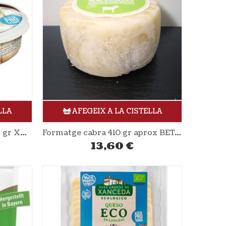
LLA
AFEGEIX A LA CISTELLA
Formatge blanc cremós 175 gr XANCEDA
Formatge cabra 410 gr aprox BETARA
13,60
€