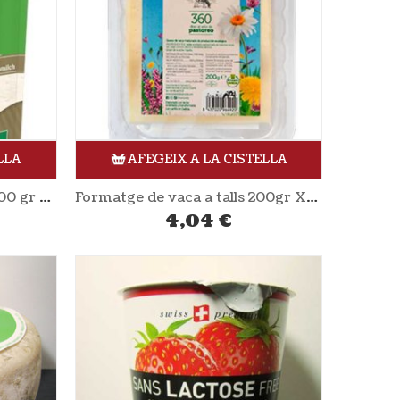
LLA
AFEGEIX A LA CISTELLA
Formatge de cabra ratllat 100 gr ANDECHSER NATUR
Formatge de vaca a talls 200gr XANCEDA
4,04
€