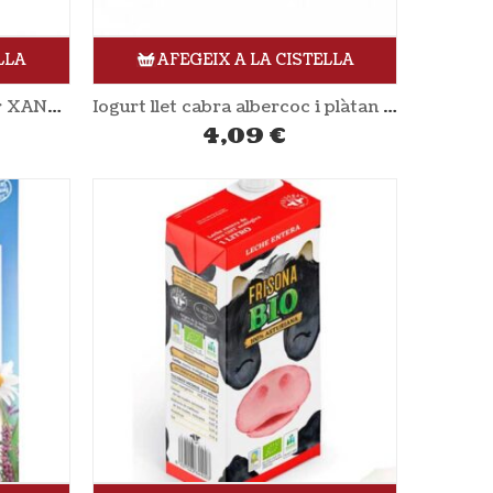
LLA
AFEGEIX A LA CISTELLA
Iogurt líquid maduixa 165gr XANCEDA
Iogurt llet cabra albercoc i plàtan sense sucre afegit 2x130gr BABYBIO
4,09
€