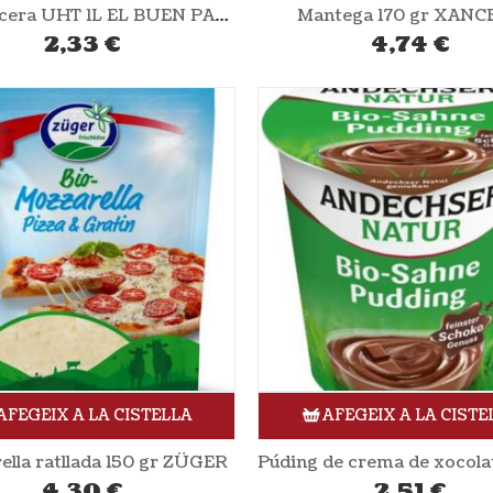
Llet sencera UHT 1L EL BUEN PASTOR
Mantega 170 gr XANC
2,33
€
4,74
€
AFEGEIX A LA CISTELLA
AFEGEIX A LA CISTE
ella ratllada 150 gr ZÜGER
4,30
€
2,51
€