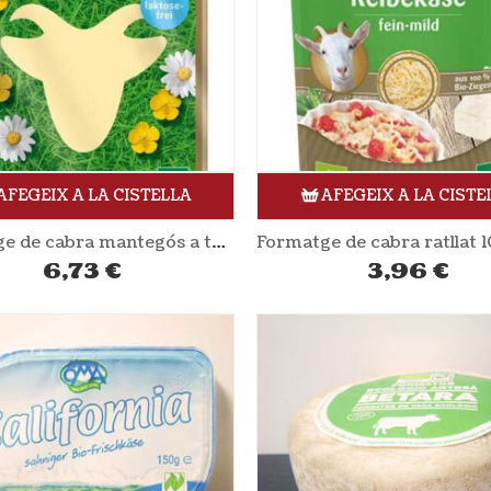
AFEGEIX A LA CISTELLA
AFEGEIX A LA CISTE
Formatge de cabra mantegós a talls 100 gr ANDECHSER NATUR
6,73
€
3,96
€