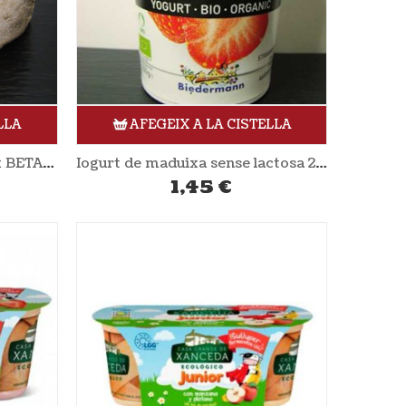
LLA
AFEGEIX A LA CISTELLA
Formatge vaca 410gr aprox BETARA
Iogurt de maduixa sense lactosa 200gr BIEDERMANN
1,45
€