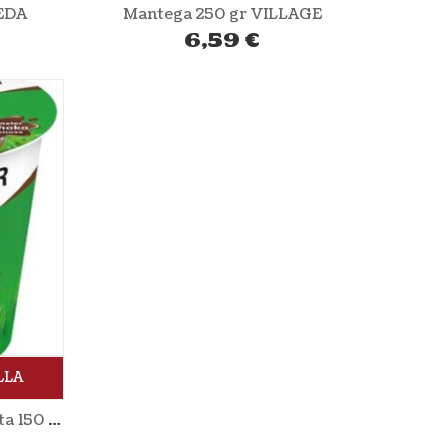
EDA
Mantega 250 gr VILLAGE
6,59
€
LLA
Púding de crema de xocolata 150 gr ANDECHSER NATUR