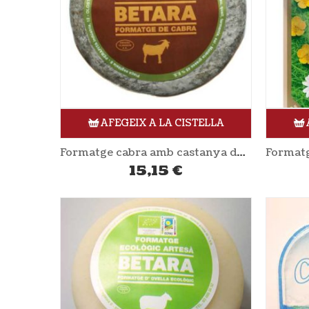
AFEGEIX A LA CISTELLA
Formatge cabra amb castanya de Viladrau 410 gr aprox BETARA
15,15
€