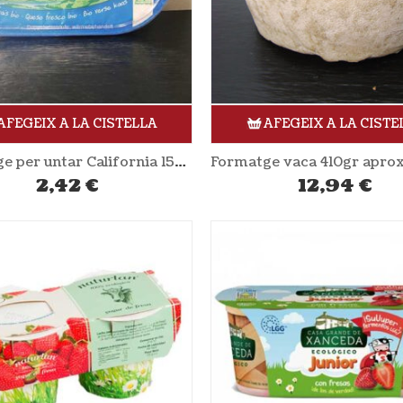
AFEGEIX A LA CISTELLA
AFEGEIX A LA CISTE
Formatge per untar California 150gr OMA
2,42
€
12,94
€