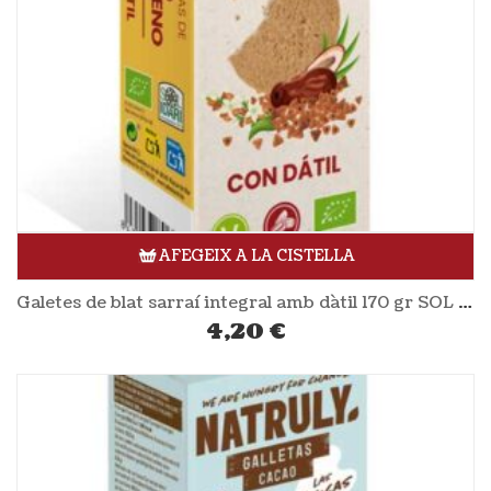
AFEGEIX A LA CISTELLA
Galetes de blat sarraí integral amb dàtil 170 gr SOL NATURAL
4,20
€