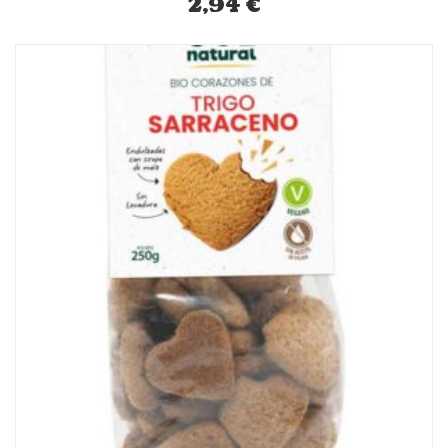
2,94
€