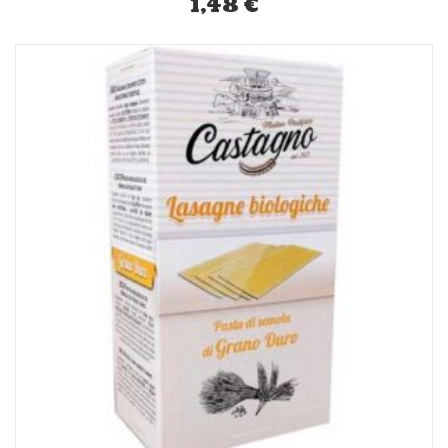
1,48
€