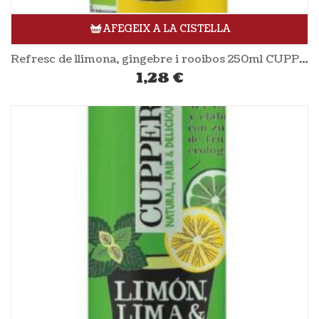
AFEGEIX A LA CISTELLA
Refresc de llimona, gingebre i rooibos 250ml CUPPER
1,28
€