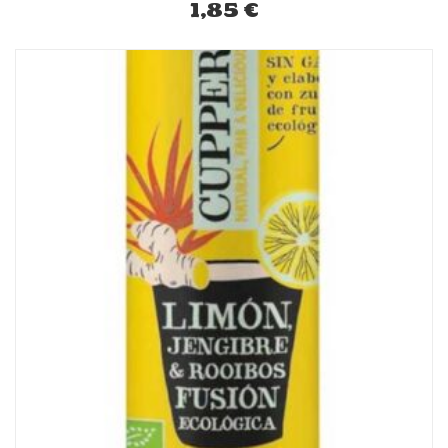
1,85
€