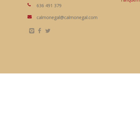
636 491 379
calmonegal@calmonegal.com