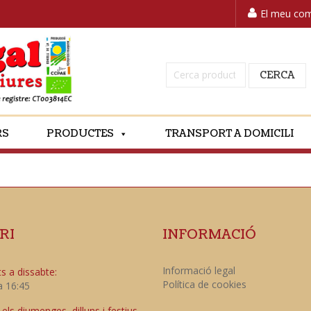
El meu co
Cerca:
CERCA
RS
PRODUCTES
TRANSPORT A DOMICILI
RI
INFORMACIÓ
Informació legal
s a dissabte:
Política de cookies
a 16:45
ls diumenges, dilluns i festius