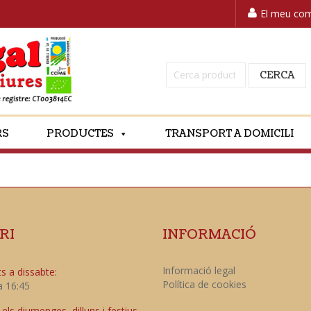
El meu co
Cerca:
CERCA
RS
PRODUCTES
TRANSPORT A DOMICILI
RI
INFORMACIÓ
Informació legal
s a dissabte:
Política de cookies
a 16:45
ls diumenges, dilluns i festius