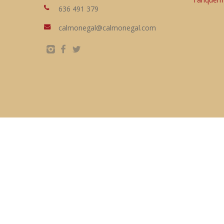
636 491 379
calmonegal@calmonegal.com