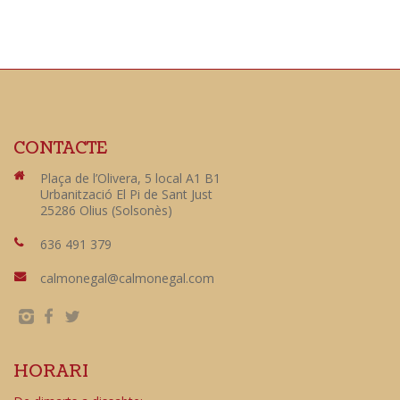
CONTACTE
Plaça de l’Olivera, 5 local A1 B1
Urbanització El Pi de Sant Just
25286 Olius (Solsonès)
636 491 379
calmonegal@calmonegal.com
HORARI