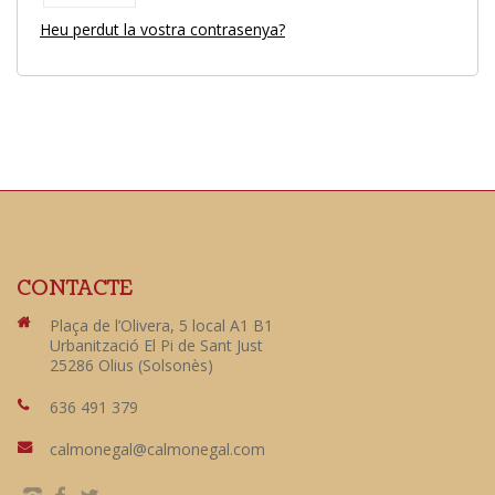
Heu perdut la vostra contrasenya?
CONTACTE
Plaça de l’Olivera, 5 local A1 B1
Urbanització El Pi de Sant Just
25286 Olius (Solsonès)
636 491 379
calmonegal@calmonegal.com