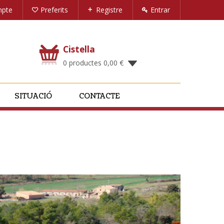
mpte
Preferits
Registre
Entrar
Cistella
0 productes
0,00
€
SITUACIÓ
CONTACTE