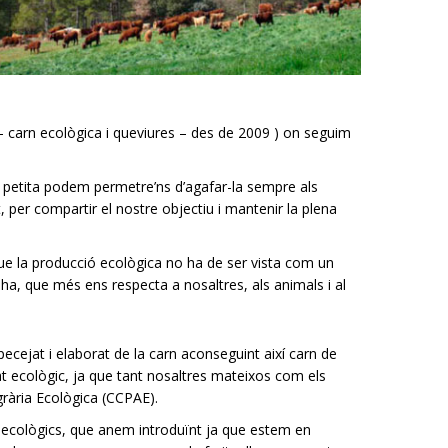
– carn ecològica i queviures – des de 2009 ) on seguim
ia petita podem permetre’ns d’agafar-la sempre als
 per compartir el nostre objectiu i mantenir la plena
que la producció ecològica no ha de ser vista com un
ha, que més ens respecta a nosaltres, als animals i al
ecejat i elaborat de la carn aconseguint així carn de
cat ecològic, ja que tant nosaltres mateixos com els
grària Ecològica (CCPAE).
s ecològics, que anem introduïnt ja que estem en