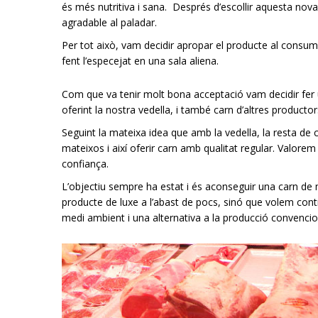
és més nutritiva i sana. Després d’escollir aquesta no
agradable al paladar.
Per tot això, vam decidir apropar el producte al consum
fent l’especejat en una sala aliena.
Com que va tenir molt bona acceptació vam decidir fer 
oferint la nostra vedella, i també carn d’altres productors 
Seguint la mateixa idea que amb la vedella, la resta de 
mateixos i així oferir carn amb qualitat regular. Valore
confiança.
L’objectiu sempre ha estat i és aconseguir una carn de 
producte de luxe a l’abast de pocs, sinó que volem contr
medi ambient i una alternativa a la producció convenci