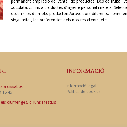
permanent ampliació del ventall de productes. Des de fruita i ve
xocolata, … fins a productes d’higiene personal i neteja. Sele
obtenir-los de molts productors/proveïdors diferents. Tenim en 
singularitat, les preferències dels nostres clients, etc.
RI
INFORMACIÓ
Informació legal
s a dissabte:
Política de cookies
a 16:45
ls diumenges, dilluns i festius