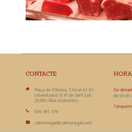
CONTACTE
HORA
Plaça de l’Olivera, 5 local A1 B1
De dimart
Urbanització El Pi de Sant Just
de 09:45 
25286 Olius (Solsonès)
Tanquem e
636 491 379
calmonegal@calmonegal.com