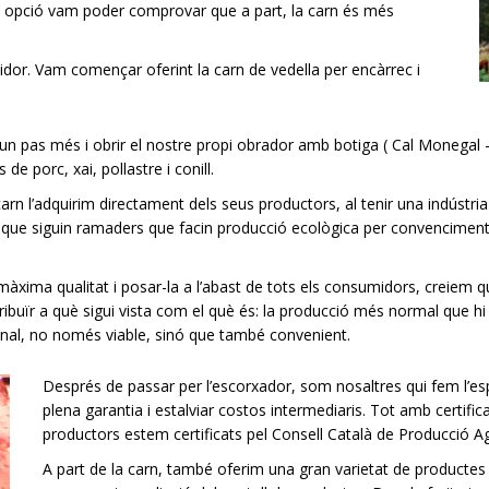
va opció vam poder comprovar que a part, la carn és més
idor. Vam començar oferint la carn de vedella per encàrrec i
un pas més i obrir el nostre propi obrador amb botiga ( Cal Monegal 
de porc, xai, pollastre i conill.
carn l’adquirim directament dels seus productors, al tenir una indústr
m que siguin ramaders que facin producció ecològica per convenciment,
màxima qualitat i posar-la a l’abast de tots els consumidors, creiem 
ibuïr a què sigui vista com el què és: la producció més normal que hi 
onal, no només viable, sinó que també convenient.
Després de passar per l’escorxador, som nosaltres qui fem l’esp
plena garantia i estalviar costos intermediaris. Tot amb certifi
productors estem certificats pel Consell Català de Producció A
A part de la carn, també oferim una gran varietat de producte