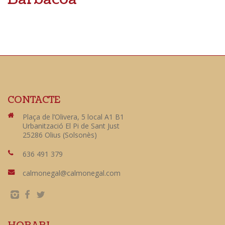
CONTACTE
Plaça de l’Olivera, 5 local A1 B1
Urbanització El Pi de Sant Just
25286 Olius (Solsonès)
636 491 379
calmonegal@calmonegal.com