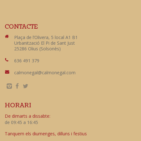
CONTACTE
Plaça de l’Olivera, 5 local A1 B1
Urbanització El Pi de Sant Just
25286 Olius (Solsonès)
636 491 379
calmonegal@calmonegal.com
HORARI
De dimarts a dissabte:
de 09:45 a 16:45
Tanquem els diumenges, dilluns i festius