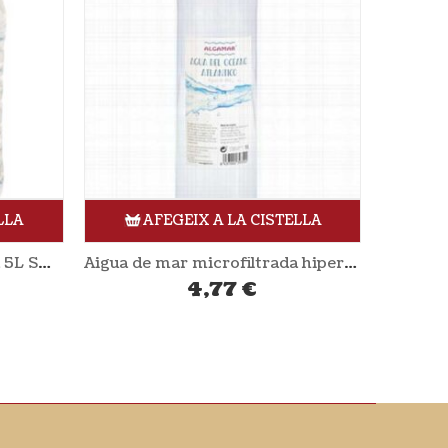
LLA
AFEGEIX A LA CISTELLA
Aigua de mar microfiltrada 5L SOL NATURAL
Aigua de mar microfiltrada hipertònica 1L ALGAMAR
4,77
€