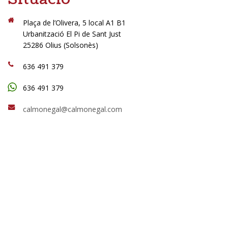
Plaça de l’Olivera, 5 local A1 B1
Urbanització El Pi de Sant Just
25286 Olius (Solsonès)
636 491 379
636 491 379
calmonegal@calmonegal.com