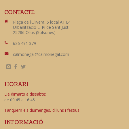
CONTACTE
Plaça de l’Olivera, 5 local A1 B1
Urbanització El Pi de Sant Just
25286 Olius (Solsonès)
636 491 379
calmonegal@calmonegal.com
HORARI
De dimarts a dissabte:
de 09:45 a 16:45
Tanquem els diumenges, dilluns i festius
INFORMACIÓ