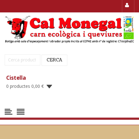
Cerca:
CERCA
Cistella
0 productes
0,00
€