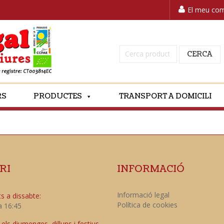
El meu co
Cerca:
CERCA
RS
PRODUCTES
TRANSPORT A DOMICILI
RI
INFORMACIÓ
Informació legal
s a dissabte:
Política de cookies
a 16:45
ls diumenges, dilluns i festius