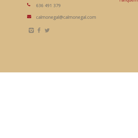
636 491 379
calmonegal@calmonegal.com