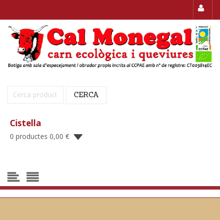
Cerca:
CERCA
Cistella
0 productes
0,00
€