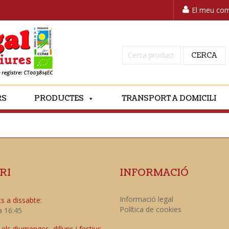
El meu co
Cerca:
CERCA
RS
PRODUCTES
TRANSPORT A DOMICILI
RI
INFORMACIÓ
Informació legal
s a dissabte:
Política de cookies
a 16:45
ls diumenges, dilluns i festius