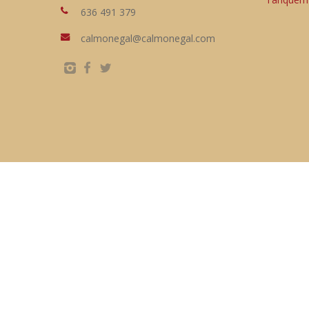
636 491 379
calmonegal@calmonegal.com