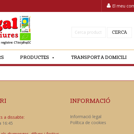
El meu co
Cerca:
CERCA
RS
PRODUCTES
TRANSPORT A DOMICILI
RI
INFORMACIÓ
Informació legal
s a dissabte:
Política de cookies
a 16:45
ls diumenges, dilluns i festius