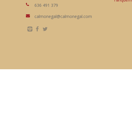
636 491 379
calmonegal@calmonegal.com