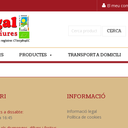
El meu co
Cerca:
CERCA
RS
PRODUCTES
TRANSPORT A DOMICILI
RI
INFORMACIÓ
Informació legal
s a dissabte:
Política de cookies
a 16:45
ls diumenges, dilluns i festius