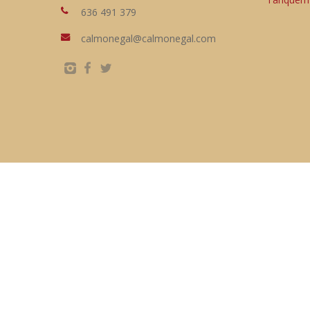
636 491 379
calmonegal@calmonegal.com