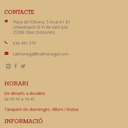
CONTACTE
Plaça de l’Olivera, 5 local A1 B1
Urbanització El Pi de Sant Just
25286 Olius (Solsonès)
636 491 379
calmonegal@calmonegal.com
HORARI
De dimarts a dissabte:
de 09:45 a 16:45
Tanquem els diumenges, dilluns i festius
INFORMACIÓ