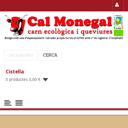
Cerca:
CERCA
Cistella
0 productes
0,00
€