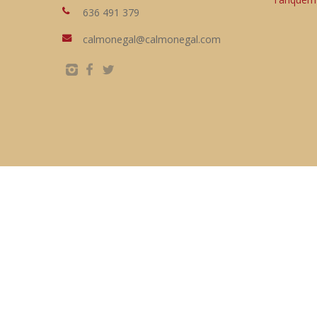
636 491 379
calmonegal@calmonegal.com