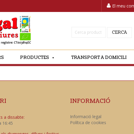
El meu co
Cerca:
CERCA
RS
PRODUCTES
TRANSPORT A DOMICILI
RI
INFORMACIÓ
Informació legal
s a dissabte:
Política de cookies
a 16:45
ls diumenges, dilluns i festius