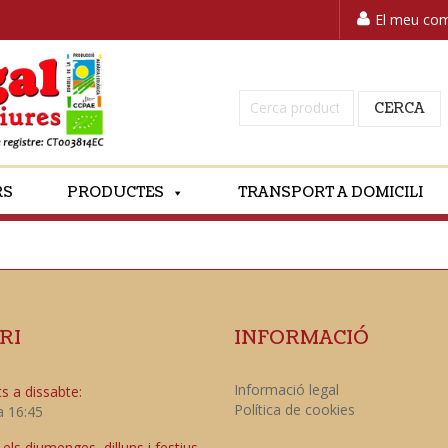
El meu co
Cerca:
CERCA
RS
PRODUCTES
TRANSPORT A DOMICILI
RI
INFORMACIÓ
Informació legal
s a dissabte:
Política de cookies
a 16:45
ls diumenges, dilluns i festius