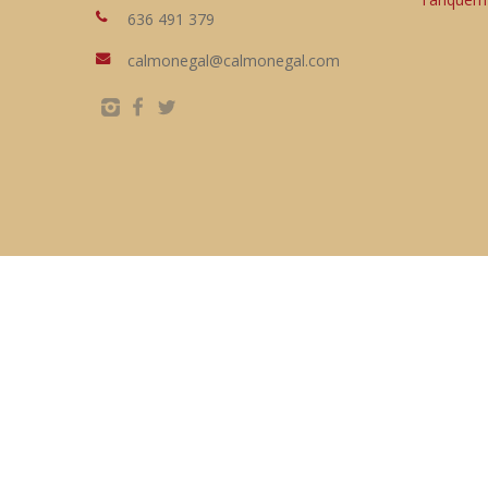
636 491 379
calmonegal@calmonegal.com