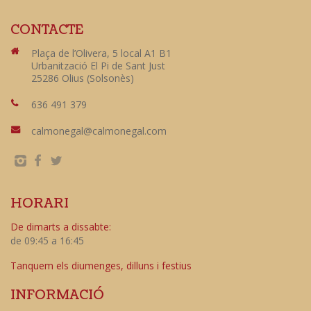
CONTACTE
Plaça de l’Olivera, 5 local A1 B1
Urbanització El Pi de Sant Just
25286 Olius (Solsonès)
636 491 379
calmonegal@calmonegal.com
HORARI
De dimarts a dissabte:
de 09:45 a 16:45
Tanquem els diumenges, dilluns i festius
INFORMACIÓ