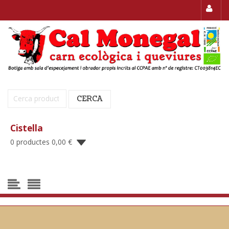
Cerca:
CERCA
Cistella
0 productes
0,00
€