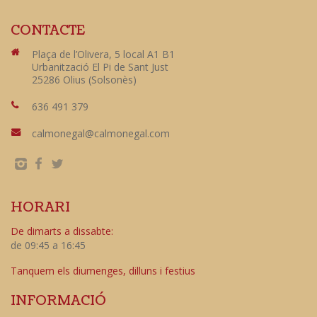
CONTACTE
Plaça de l’Olivera, 5 local A1 B1
Urbanització El Pi de Sant Just
25286 Olius (Solsonès)
636 491 379
calmonegal@calmonegal.com
HORARI
De dimarts a dissabte:
de 09:45 a 16:45
Tanquem els diumenges, dilluns i festius
INFORMACIÓ