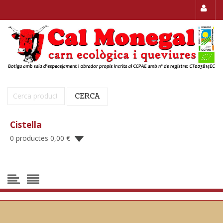
Cerca:
CERCA
Cistella
0 productes
0,00
€