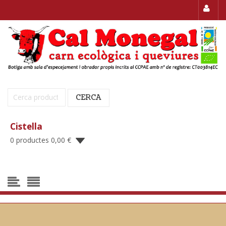
Cerca:
CERCA
Cistella
0 productes
0,00
€