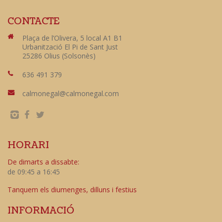
CONTACTE
Plaça de l’Olivera, 5 local A1 B1
Urbanització El Pi de Sant Just
25286 Olius (Solsonès)
636 491 379
calmonegal@calmonegal.com
HORARI
De dimarts a dissabte:
de 09:45 a 16:45
Tanquem els diumenges, dilluns i festius
INFORMACIÓ