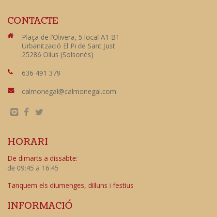
CONTACTE
Plaça de l’Olivera, 5 local A1 B1
Urbanització El Pi de Sant Just
25286 Olius (Solsonès)
636 491 379
calmonegal@calmonegal.com
HORARI
De dimarts a dissabte:
de 09:45 a 16:45
Tanquem els diumenges, dilluns i festius
INFORMACIÓ