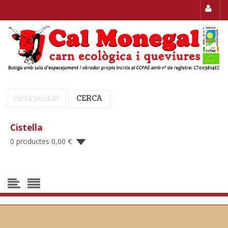
Cerca:
CERCA
Cistella
0 productes
0,00
€