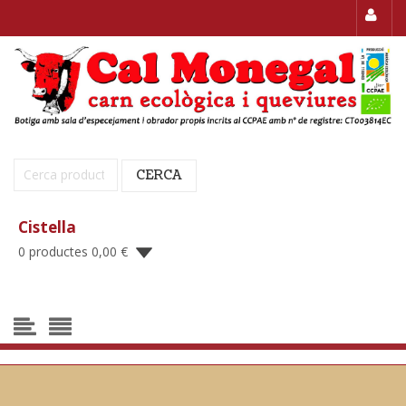
Cerca:
CERCA
Cistella
0 productes
0,00
€