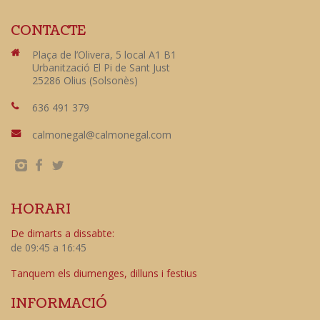
CONTACTE
Plaça de l’Olivera, 5 local A1 B1
Urbanització El Pi de Sant Just
25286 Olius (Solsonès)
636 491 379
calmonegal@calmonegal.com
HORARI
De dimarts a dissabte:
de 09:45 a 16:45
Tanquem els diumenges, dilluns i festius
INFORMACIÓ