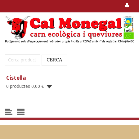
Cerca:
CERCA
Cistella
0 productes
0,00
€