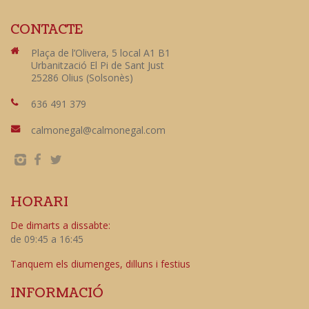
CONTACTE
Plaça de l’Olivera, 5 local A1 B1
Urbanització El Pi de Sant Just
25286 Olius (Solsonès)
636 491 379
calmonegal@calmonegal.com
HORARI
De dimarts a dissabte:
de 09:45 a 16:45
Tanquem els diumenges, dilluns i festius
INFORMACIÓ