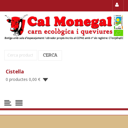
Cerca:
CERCA
Cistella
0 productes
0,00
€