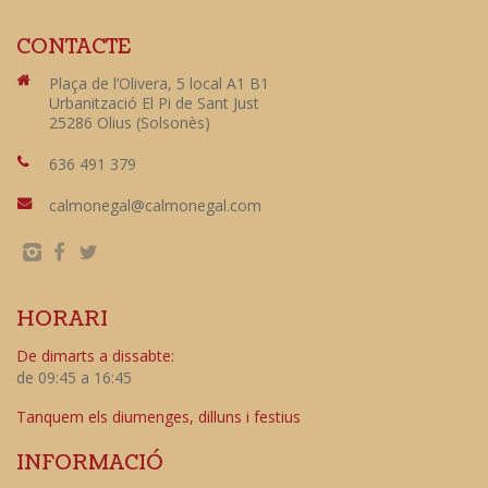
CONTACTE
Plaça de l’Olivera, 5 local A1 B1
Urbanització El Pi de Sant Just
25286 Olius (Solsonès)
636 491 379
calmonegal@calmonegal.com
HORARI
De dimarts a dissabte:
de 09:45 a 16:45
Tanquem els diumenges, dilluns i festius
INFORMACIÓ