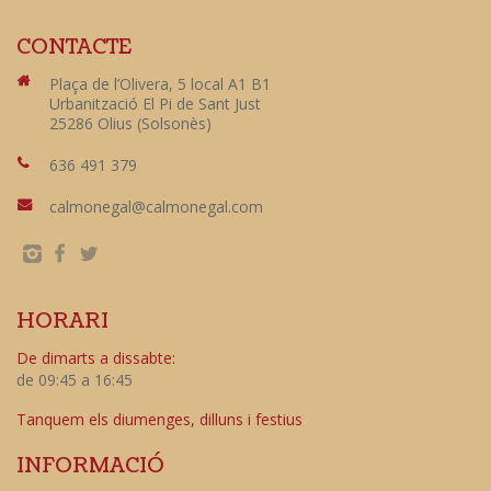
CONTACTE
Plaça de l’Olivera, 5 local A1 B1
Urbanització El Pi de Sant Just
25286 Olius (Solsonès)
636 491 379
calmonegal@calmonegal.com
HORARI
De dimarts a dissabte:
de 09:45 a 16:45
Tanquem els diumenges, dilluns i festius
INFORMACIÓ