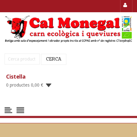
Cerca:
CERCA
Cistella
0 productes
0,00
€