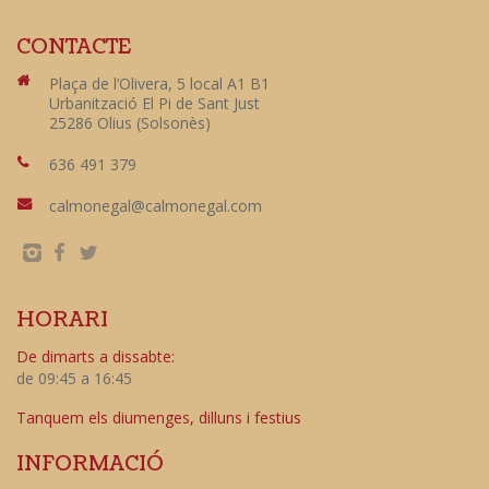
CONTACTE
Plaça de l’Olivera, 5 local A1 B1
Urbanització El Pi de Sant Just
25286 Olius (Solsonès)
636 491 379
calmonegal@calmonegal.com
HORARI
De dimarts a dissabte:
de 09:45 a 16:45
Tanquem els diumenges, dilluns i festius
INFORMACIÓ