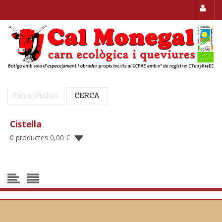
Cerca:
CERCA
Cistella
0 productes
0,00
€