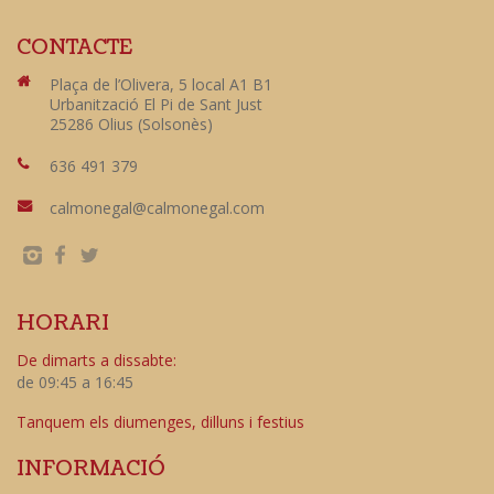
CONTACTE
Plaça de l’Olivera, 5 local A1 B1
Urbanització El Pi de Sant Just
25286 Olius (Solsonès)
636 491 379
calmonegal@calmonegal.com
HORARI
De dimarts a dissabte:
de 09:45 a 16:45
Tanquem els diumenges, dilluns i festius
INFORMACIÓ