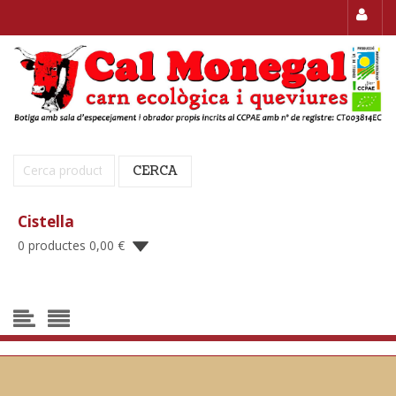
Cerca:
CERCA
Cistella
0 productes
0,00
€