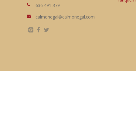
636 491 379
calmonegal@calmonegal.com