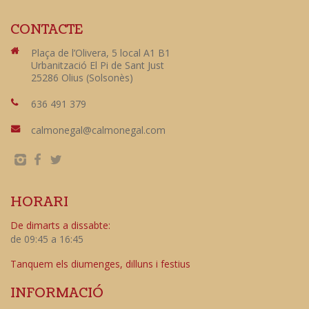
CONTACTE
Plaça de l’Olivera, 5 local A1 B1
Urbanització El Pi de Sant Just
25286 Olius (Solsonès)
636 491 379
calmonegal@calmonegal.com
HORARI
De dimarts a dissabte:
de 09:45 a 16:45
Tanquem els diumenges, dilluns i festius
INFORMACIÓ