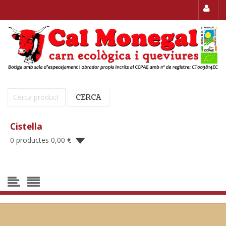
Cerca:
CERCA
Cistella
0 productes
0,00
€