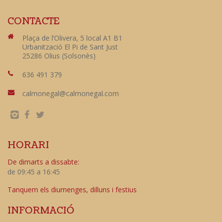
CONTACTE
Plaça de l’Olivera, 5 local A1 B1
Urbanització El Pi de Sant Just
25286 Olius (Solsonès)
636 491 379
calmonegal@calmonegal.com
HORARI
De dimarts a dissabte:
de 09:45 a 16:45
Tanquem els diumenges, dilluns i festius
INFORMACIÓ