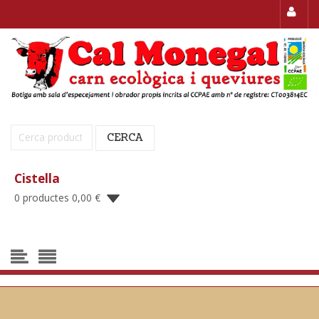
Cerca:
CERCA
Cistella
0 productes
0,00
€