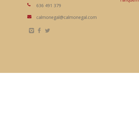
636 491 379
calmonegal@calmonegal.com