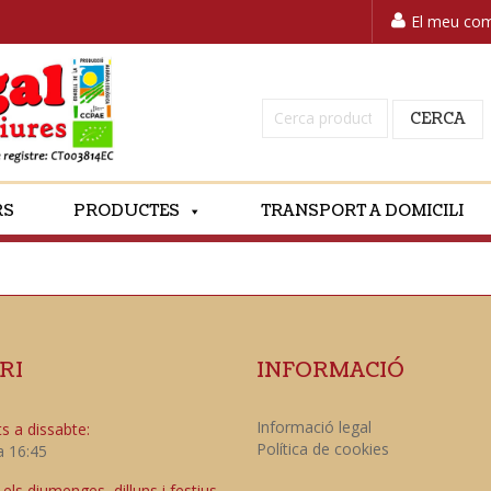
El meu co
Cerca:
CERCA
RS
PRODUCTES
TRANSPORT A DOMICILI
RI
INFORMACIÓ
Informació legal
s a dissabte:
Política de cookies
a 16:45
ls diumenges, dilluns i festius