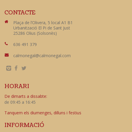
CONTACTE
Plaça de l’Olivera, 5 local A1 B1
Urbanització El Pi de Sant Just
25286 Olius (Solsonès)
636 491 379
calmonegal@calmonegal.com
HORARI
De dimarts a dissabte:
de 09:45 a 16:45
Tanquem els diumenges, dilluns i festius
INFORMACIÓ