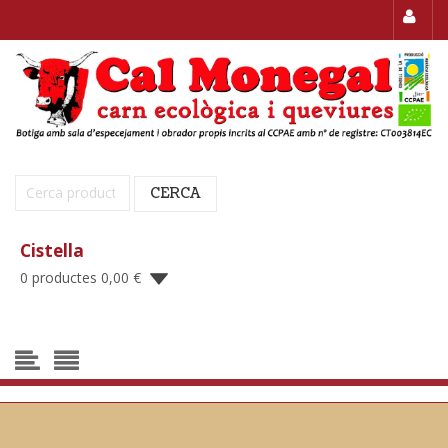
Cerca:
CERCA
Cistella
0 productes
0,00
€