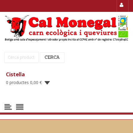
Cerca:
CERCA
Cistella
0 productes
0,00
€