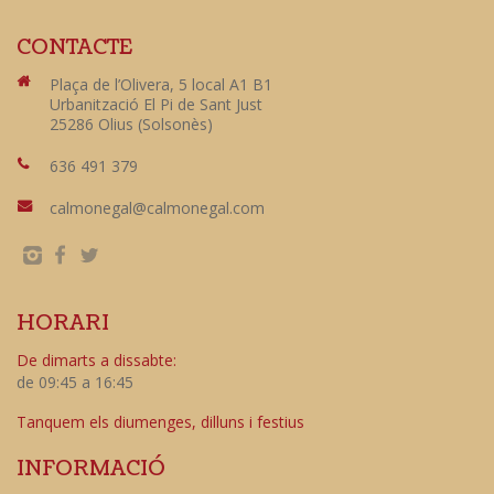
CONTACTE
Plaça de l’Olivera, 5 local A1 B1
Urbanització El Pi de Sant Just
25286 Olius (Solsonès)
636 491 379
calmonegal@calmonegal.com
HORARI
De dimarts a dissabte:
de 09:45 a 16:45
Tanquem els diumenges, dilluns i festius
INFORMACIÓ