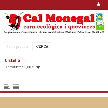
Cerca:
CERCA
Cistella
0 productes
0,00
€