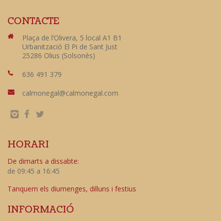
CONTACTE
Plaça de l’Olivera, 5 local A1 B1
Urbanització El Pi de Sant Just
25286 Olius (Solsonès)
636 491 379
calmonegal@calmonegal.com
HORARI
De dimarts a dissabte:
de 09:45 a 16:45
Tanquem els diumenges, dilluns i festius
INFORMACIÓ