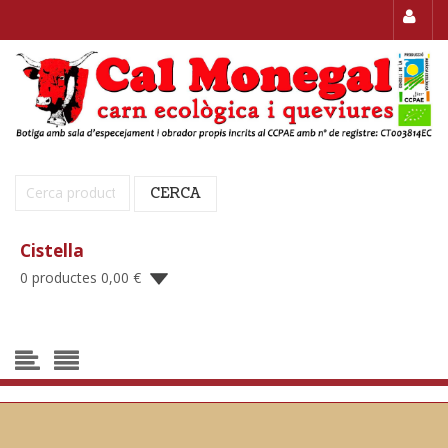
Cerca:
CERCA
Cistella
0 productes
0,00
€