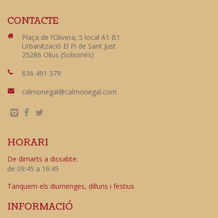
CONTACTE
Plaça de l’Olivera, 5 local A1 B1
Urbanització El Pi de Sant Just
25286 Olius (Solsonès)
636 491 379
calmonegal@calmonegal.com
HORARI
De dimarts a dissabte:
de 09:45 a 16:45
Tanquem els diumenges, dilluns i festius
INFORMACIÓ