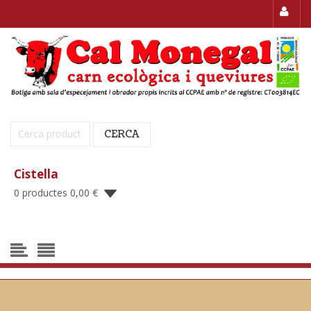
Cerca:
CERCA
Cistella
0 productes
0,00
€