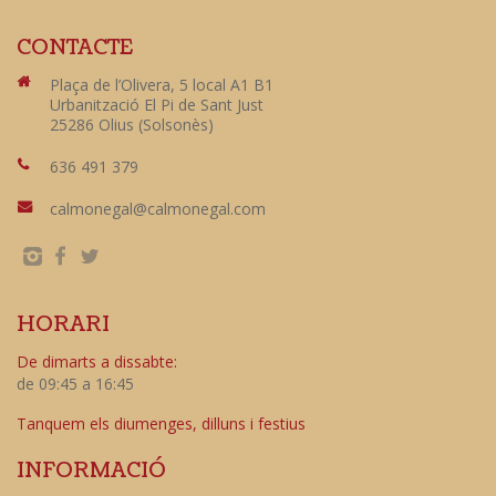
CONTACTE
Plaça de l’Olivera, 5 local A1 B1
Urbanització El Pi de Sant Just
25286 Olius (Solsonès)
636 491 379
calmonegal@calmonegal.com
HORARI
De dimarts a dissabte:
de 09:45 a 16:45
Tanquem els diumenges, dilluns i festius
INFORMACIÓ