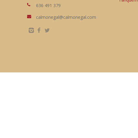
636 491 379
calmonegal@calmonegal.com