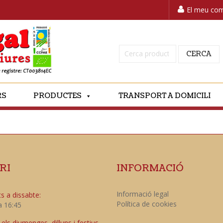
El meu co
Cerca:
CERCA
RS
PRODUCTES
TRANSPORT A DOMICILI
RI
INFORMACIÓ
Informació legal
s a dissabte:
Política de cookies
a 16:45
ls diumenges, dilluns i festius